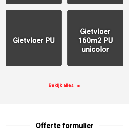
Gietvloer
Gietvloer PU
160m2 PU
unicolor
BEKIJKEN
BEKIJKEN
Bekijk alles
Offerte formulier