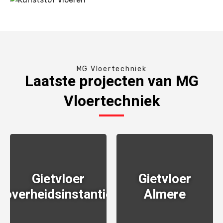
MG Vloertechniek
Laatste projecten van MG
Vloertechniek
Gietvloer
Gietvloer
overheidsinstantie
Almere
BEKIJKEN
BEKIJKEN