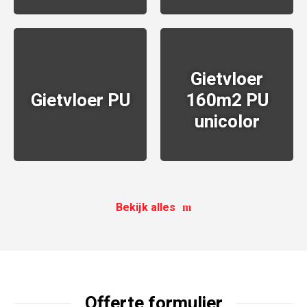
Gietvloer
Gietvloer PU
160m2 PU
unicolor
BEKIJKEN
BEKIJKEN
Bekijk alles
Offerte formulier