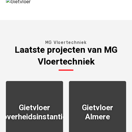
MG Vloertechniek
Laatste projecten van MG
Vloertechniek
Gietvloer
Gietvloer
overheidsinstantie
Almere
BEKIJKEN
BEKIJKEN