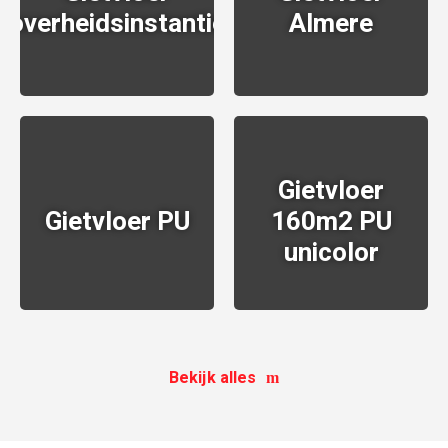
overheidsinstantie
Almere
BEKIJKEN
BEKIJKEN
Gietvloer
Gietvloer PU
160m2 PU
unicolor
BEKIJKEN
BEKIJKEN
Bekijk alles